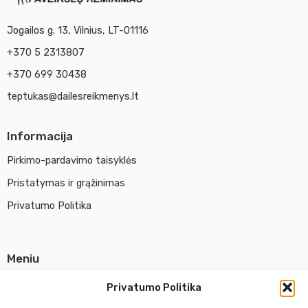
Jogailos g. 13, Vilnius, LT-01116
+370 5 2313807
+370 699 30438
teptukas@dailesreikmenys.lt
Informacija
Pirkimo-pardavimo taisyklės
Pristatymas ir grąžinimas
Privatumo Politika
Meniu
Parduotuvė
Privatumo Politika
Apie UAB Abina