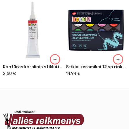
Kontūras koralinis stiklui ir keramikai
Stiklui keramikai 12 sp rinkinys Decola
2,60
€
14,94
€