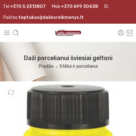
Tel:
+370 5 2313807
Mob:
+370 699 30438
El.
Paštas:
teptukas@dailesreikmenys.lt
Daži porcelianui šviesiai geltoni
Pradžia
Stiklui ir porcelianui