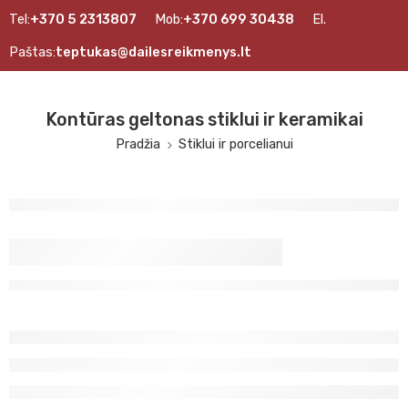
Tel:
+370 5 2313807
Mob:
+370 699 30438
El.
Paštas:
teptukas@dailesreikmenys.lt
Kontūras geltonas stiklui ir keramikai
Pradžia
Stiklui ir porcelianui