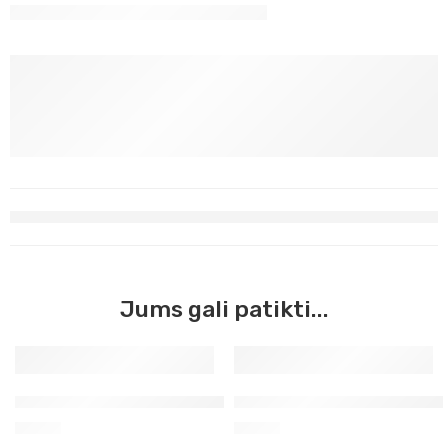
Jums gali patikti...
Kontūras alyvinis stiklui ir keramikai
Kontūras laimo žalia stiklui i
2,60
€
2,60
€