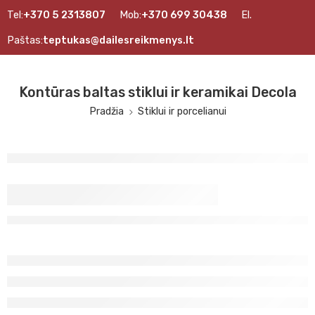
Tel:
+370 5 2313807
Mob:
+370 699 30438
El.
Paštas:
teptukas@dailesreikmenys.lt
Kontūras baltas stiklui ir keramikai Decola
Pradžia
Stiklui ir porcelianui