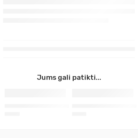
Jums gali patikti...
Stiklui,keramikai 9 sp.rinkinys Decola
Daži porcelianui šviesiai gel
11,40
€
3,60
€