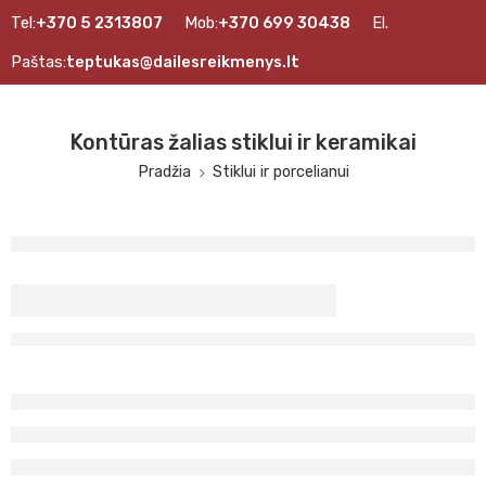
Tel:
+370 5 2313807
Mob:
+370 699 30438
El.
Paštas:
teptukas@dailesreikmenys.lt
Kontūras žalias stiklui ir keramikai
Pradžia
Stiklui ir porcelianui