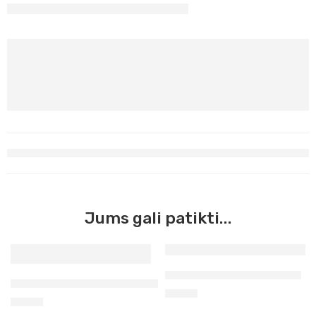
Jums gali patikti...
Daži porcelianui karminas
Kontūras pilkas stiklui ir keramikai
3,60
€
2,60
€