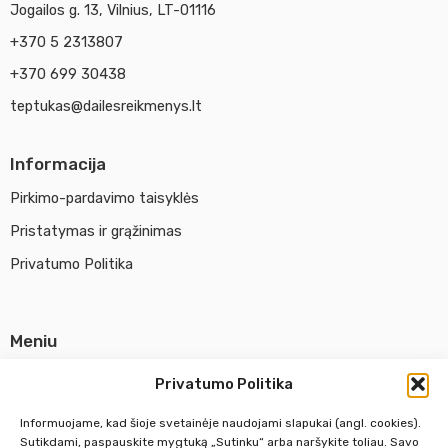
Jogailos g. 13, Vilnius, LT-01116
+370 5 2313807
+370 699 30438
teptukas@dailesreikmenys.lt
Informacija
Pirkimo-pardavimo taisyklės
Pristatymas ir grąžinimas
Privatumo Politika
Meniu
Parduotuvė
Privatumo Politika
Apie UAB Abina
Informuojame, kad šioje svetainėje naudojami slapukai (angl. cookies).
Susisiekti su mumis
Sutikdami, paspauskite mygtuką „Sutinku“ arba naršykite toliau. Savo