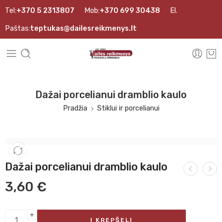
Tel:
+370 5 2313807
Mob:
+370 699 30438
El.
Paštas:
teptukas@dailesreikmenys.lt
Dažai porcelianui dramblio kaulo
Pradžia
Stiklui ir porcelianui
Dažai porcelianui dramblio kaulo
3,60
€
Į KREPŠELĮ