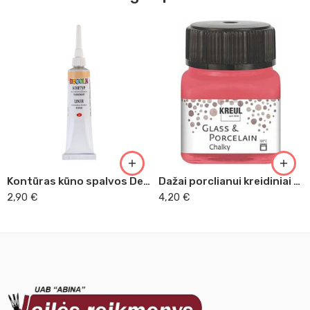
Kontūras kūno spalvos Decola
Dažai porclianui kreidiniai raudoni
2,90
€
4,20
€