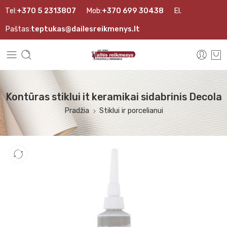
Tel:
+370 5 2313807
Mob:
+370 699 30438
El.
Paštas:
teptukas@dailesreikmenys.lt
Kontūras stiklui it keramikai sidabrinis Decola
Pradžia
Stiklui ir porcelianui