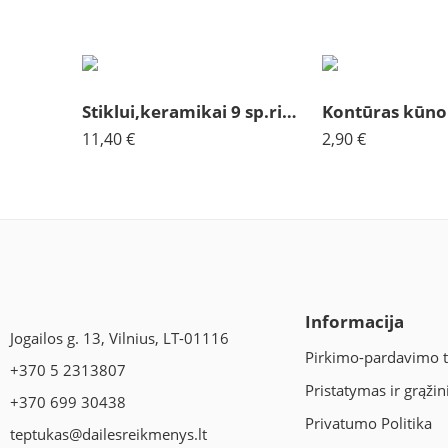
Stiklui,keramikai 9 sp.rinkinys Decola
11,40
€
2,90
€
Informacija
Jogailos g. 13, Vilnius, LT-01116
Pirkimo-pardavimo t
+370 5 2313807
Pristatymas ir grąži
+370 699 30438
Privatumo Politika
teptukas@dailesreikmenys.lt