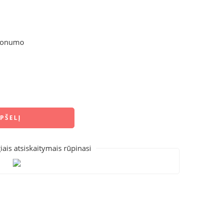
ltonumo
EPŠELĮ
iais atsiskaitymais rūpinasi