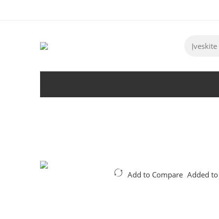
Tel:
+370 5 2313807
Mob:
+370 699 30438
El. Pa
Add to Compare
Added to