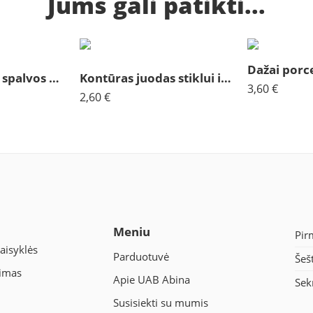
Jums gali patikti...
Kontūras kūno spalvos Decola
Kontūras juodas stiklui ir keramikai
3,60
€
2,60
€
Meniu
Pir
aisyklės
Parduotuvė
Šeš
nimas
Apie UAB Abina
Sek
Susisiekti su mumis