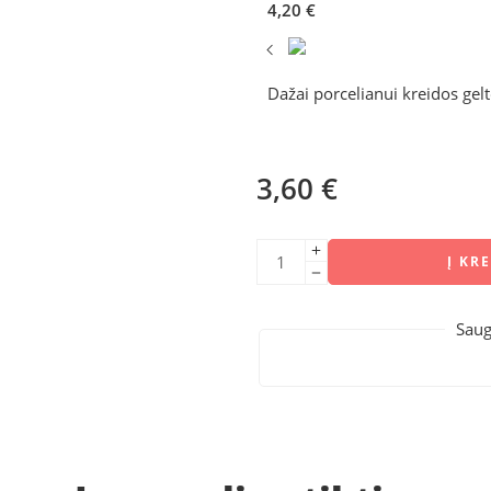
4,20
€
Dažai porcelianui kreidos ge
3,60
€
Į KR
Saug