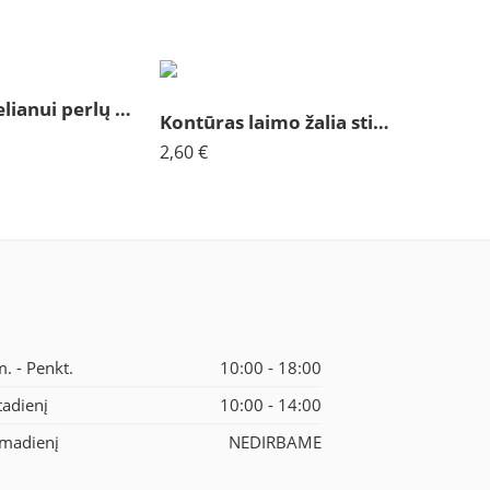
Dažai porcelianui perlų balti
Kontūras laimo žalia stiklui ir keramikai
2,60
€
m. - Penkt.
10:00 - 18:00
tadienį
10:00 - 14:00
madienį
NEDIRBAME