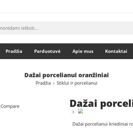
štas:
teptukas@dailesreikmenys.lt
Pradžia
Parduotuvė
Apie mus
Kontaktai
Dažai porcelianui oranžiniai
Pradžia
Stiklui ir porcelianui
Dažai porcel
 Compare
Dažai porcelianui kriediniai ro