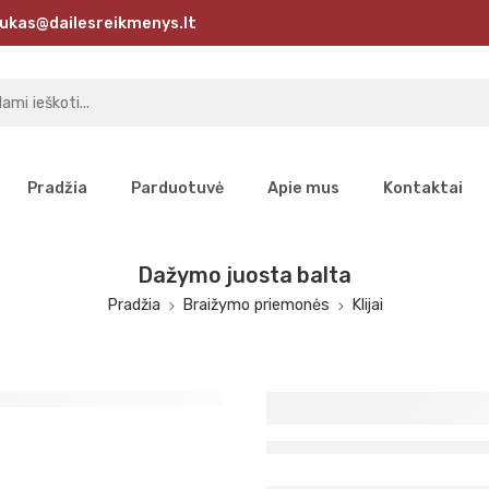
ukas@dailesreikmenys.lt
Pradžia
Parduotuvė
Apie mus
Kontaktai
Dažymo juosta balta
Pradžia
Braižymo priemonės
Klijai