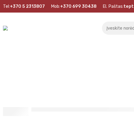
Tel:
+370 5 2313807
Mob:
+370 699 30438
El. Paštas:
tept