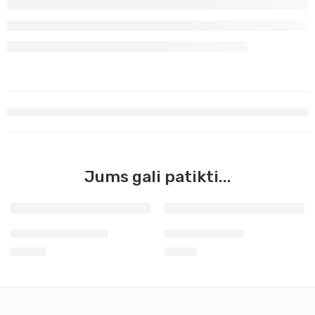
Jums gali patikti...
Stalinis drožtukas
Lekalų rinkinys
15,90
€
4,40
€