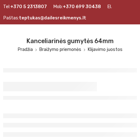
Tel:
+370 5 2313807
Mob:
+370 699 30438
El.
Paštas:
teptukas@dailesreikmenys.lt
Kanceliarinės gumytės 64mm
Pradžia
Braižymo priemonės
Klijavimo juostos