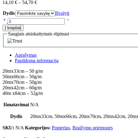
14,10
€
–
54,70
€
Dydis
Išvalyti
Į krepšelį
Saugiais atsiskaitymais rūpinasi
Aprašymas
Papildoma informacija
20mx33cm – 50 g/m
50mx66cm – 50g/m
20mx70cm – 50g/m
20mx42cm – 60g/m
40m x84cm – 52g/m
Išmatavimai
N/A
Dydis
20mx33cm, 50mx66cm, 20mx70cm, 20mx42cm, 20m
SKU:
N/A
Kategorijos:
Popierius
,
Braižymo priemonės