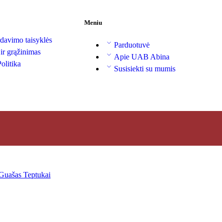
Meniu
davimo taisyklės
Parduotuvė
 ir grąžinimas
Apie UAB Abina
olitika
Susisiekti su mumis
Guašas
Teptukai