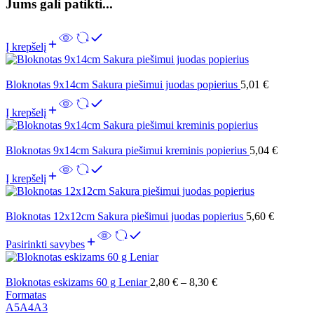
Jums gali patikti...
Į krepšelį
Bloknotas 9x14cm Sakura piešimui juodas popierius
5,01
€
Į krepšelį
Bloknotas 9x14cm Sakura piešimui kreminis popierius
5,04
€
Į krepšelį
Bloknotas 12x12cm Sakura piešimui juodas popierius
5,60
€
Pasirinkti savybes
Bloknotas eskizams 60 g Leniar
2,80
€
–
8,30
€
Formatas
A5
A4
A3