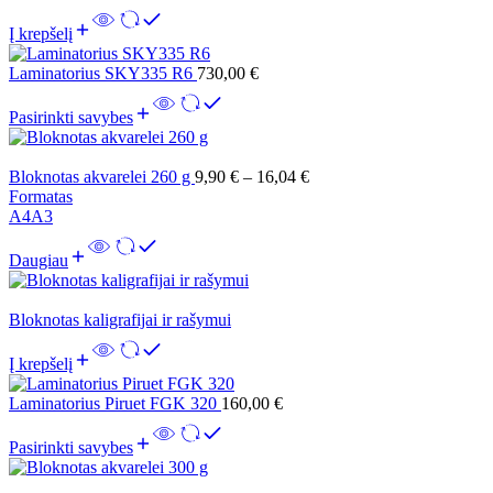
Į krepšelį
Laminatorius SKY335 R6
730,00
€
Pasirinkti savybes
Bloknotas akvarelei 260 g
9,90
€
–
16,04
€
Formatas
A4
A3
Daugiau
Bloknotas kaligrafijai ir rašymui
Į krepšelį
Laminatorius Piruet FGK 320
160,00
€
Pasirinkti savybes