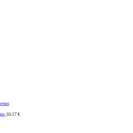
ius
10,17
€