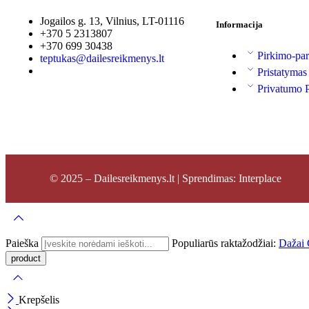
Jogailos g. 13, Vilnius, LT-01116
Informacija
+370 5 2313807
+370 699 30438
Pirkimo-par
teptukas@dailesreikmenys.lt
Pristatymas
Privatumo P
© 2025 – Dailesreikmenys.lt | Sprendimas: Interplace
Paieška
Populiarūs raktažodžiai:
Dažai
Krepšelis