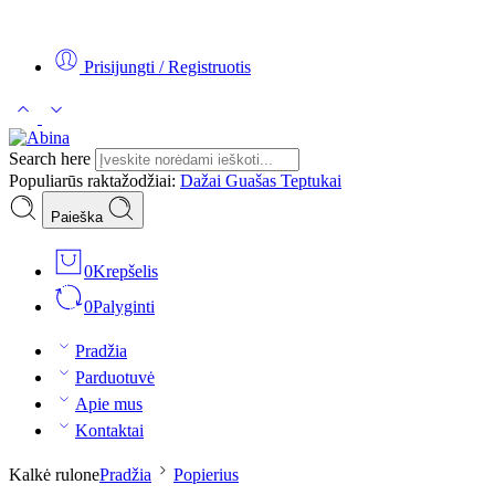
Tel:
+370 5 2313807
Mob:
+370 699 30438
El. Paštas:
teptukas@
Prisijungti / Registruotis
Search here
Populiarūs raktažodžiai:
Dažai
Guašas
Teptukai
Paieška
0
Krepšelis
0
Palyginti
Pradžia
Parduotuvė
Apie mus
Kontaktai
Kalkė rulone
Pradžia
Popierius