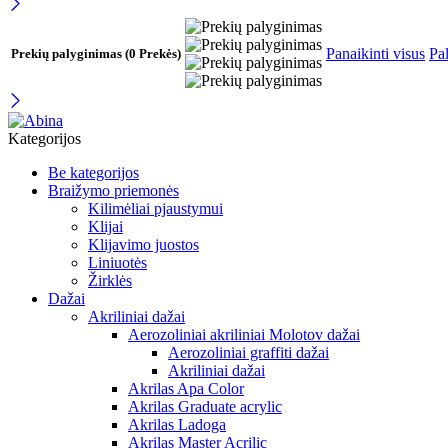
Panaikinti visus
Pal
Prekių palyginimas
(0 Prekės)
Kategorijos
Be kategorijos
Braižymo priemonės
Kilimėliai pjaustymui
Klijai
Klijavimo juostos
Liniuotės
Žirklės
Dažai
Akriliniai dažai
Aerozoliniai akriliniai Molotov dažai
Aerozoliniai graffiti dažai
Akriliniai dažai
Akrilas Apa Color
Akrilas Graduate acrylic
Akrilas Ladoga
Akrilas Master Acrilic