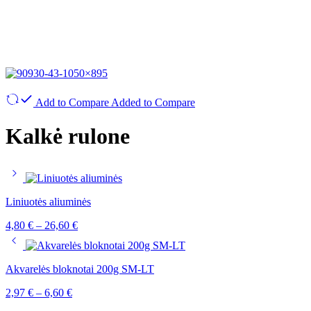
Add to Compare
Added to Compare
Kalkė rulone
Liniuotės aliuminės
4,80
€
–
26,60
€
Akvarelės bloknotai 200g SM-LT
2,97
€
–
6,60
€