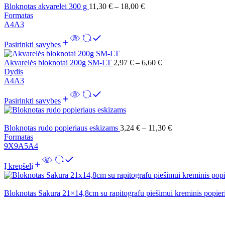
Bloknotas akvarelei 300 g
11,30
€
–
18,00
€
Formatas
A4
A3
Pasirinkti savybes
Akvarelės bloknotai 200g SM-LT
2,97
€
–
6,60
€
Dydis
A4
A3
Pasirinkti savybes
Bloknotas rudo popieriaus eskizams
3,24
€
–
11,30
€
Formatas
9X9
A5
A4
Į krepšelį
Bloknotas Sakura 21×14,8cm su rapitografu piešimui kreminis popier