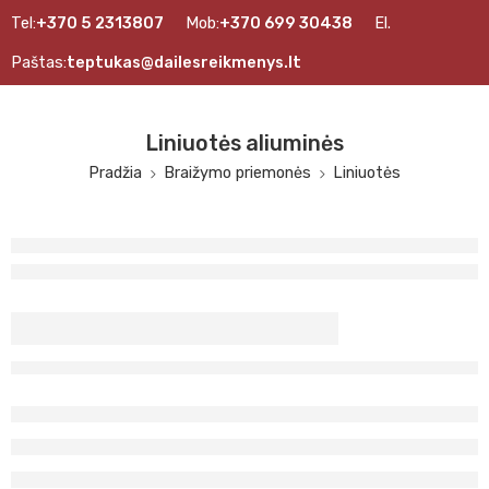
Tel:
+370 5 2313807
Mob:
+370 699 30438
El.
Paštas:
teptukas@dailesreikmenys.lt
Liniuotės aliuminės
Pradžia
Braižymo priemonės
Liniuotės