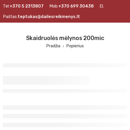
Tel:
+370 5 2313807
Mob:
+370 699 30438
El.
Paštas:
teptukas@dailesreikmenys.lt
Skaidruolės mėlynos 200mic
Pradžia
Popierius