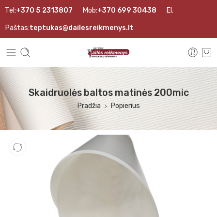
Tel:
+370 5 2313807
Mob:
+370 699 30438
El.
Paštas:
teptukas@dailesreikmenys.lt
Skaidruolės baltos matinės 200mic
Pradžia
Popierius