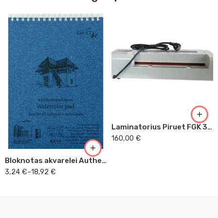
9x9
A5
A4
Laminatorius Piruet FGK 320
A3
160,00
€
Bloknotas akvarelei Authentic su spirale
3,24
€
–
18,92
€