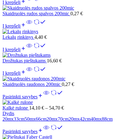
Į krepšelį
Skaidruolės rudos spalvos 200mic
0,27
€
Į krepšelį
Lekalų rinkinys
4,40
€
Į krepšelį
Drožtukas pieštukams
16,60
€
Į krepšelį
Skaidruolės raudonos 200mic
0,27
€
Pasirinkti savybes
Kalkė rulone
14,10
€
–
54,70
€
Dydis
20mx33cm
50mx66cm
20mx70cm
20mx42cm
40mx88cm
Pasirinkti savybes