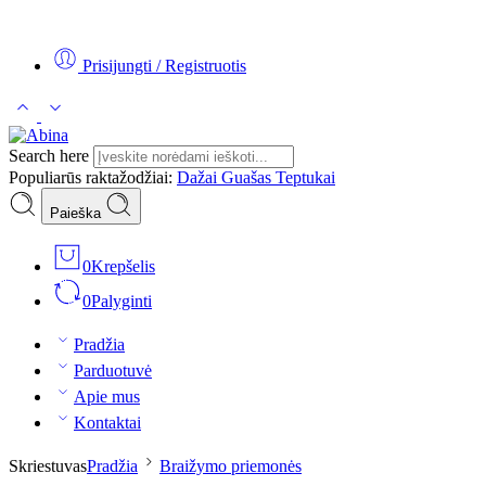
Tel:
+370 5 2313807
Mob:
+370 699 30438
El. Paštas:
teptukas@
Prisijungti / Registruotis
Search here
Populiarūs raktažodžiai:
Dažai
Guašas
Teptukai
Paieška
0
Krepšelis
0
Palyginti
Pradžia
Parduotuvė
Apie mus
Kontaktai
Skriestuvas
Pradžia
Braižymo priemonės