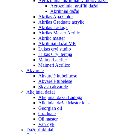
Aerozoliniai akriliniai Molotov dažai
Aerozoliniai graffiti dažai
Akriliniai dažai
Akrilas Apa Color
Akrilas Graduate acrylic
Akrilas Ladoga
Akrilas Master Acrilic
Akrilic master
Akriliniai dažai MK
Lukas cryl studio
Lukas Cryl tercija
Maimeri acrilic
Maimeri Acrilico
Akvarelė
Akvarelė kubeliuose
Akvarelė tūbelėse
Skysta akvarelė
Aliejiniai dažai
Aliejiniai dažai Ladoga
Aliejiniai dažai Master klas
Georgian oil
Graduate
Oil master
Van-dyk
Dažų rinkiniai