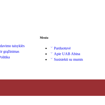
Meniu
davimo taisyklės
Parduotuvė
 ir grąžinimas
Apie UAB Abina
olitika
Susisiekti su mumis