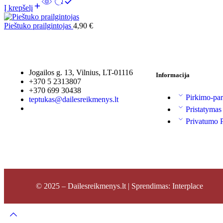
Į krepšelį
Pieštuko prailgintojas
4,90
€
Jogailos g. 13, Vilnius, LT-01116
Informacija
+370 5 2313807
+370 699 30438
Pirkimo-par
teptukas@dailesreikmenys.lt
Pristatymas
Privatumo P
© 2025 – Dailesreikmenys.lt | Sprendimas: Interplace