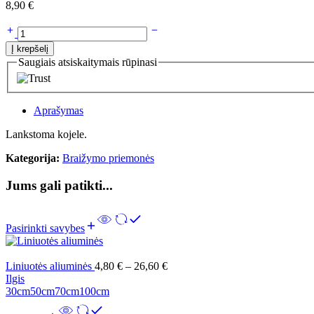
8,90
€
Į krepšelį
Saugiais atsiskaitymais rūpinasi
Aprašymas
Lankstoma kojele.
Kategorija:
Braižymo priemonės
Jums gali patikti...
Pasirinkti savybes
Liniuotės aliuminės
4,80
€
–
26,60
€
Ilgis
30cm
50cm
70cm
100cm