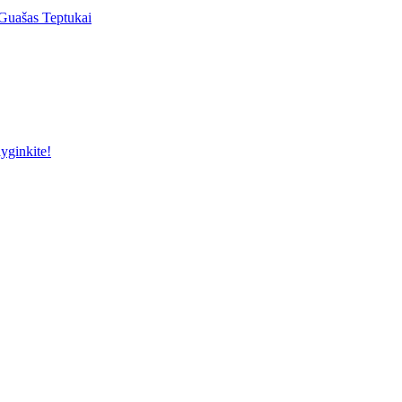
Guašas
Teptukai
yginkite!