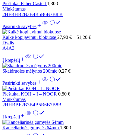
Pieštukai Faber Castell
1,30
€
Minkštumas
2H
F
B
HB
2B
3B
4B
5B
6B
7B
8 B
Pasirinkti savybes
Kalkė kopijavimui blokuose
27,90
€
–
51,20
€
Dydis
A4
A3
Į krepšelį
Skaidruolės mėlynos 200mic
0,27
€
Pasirinkti savybes
Pieštukai KOH – I – NOOR
0,50
€
Minkštumas
2H
HB
B
F
2B
3B
4B
5B
6B
7B
8B
Į krepšelį
Kanceliarinės gumytės 64mm
1,80
€