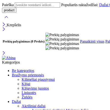
Paieška
Populiarūs raktažodžiai:
Dažai
Krepšelis
Panaikinti visus
Pal
Prekių palyginimas
(0 Prekės)
Kategorijos
Be kategorijos
Braižymo priemonės
Kilimėliai pjaustymui
Klijai
Klijavimo juostos
Liniuotės
Žirklės
Dažai
Akriliniai dažai