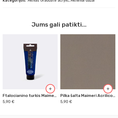
Kategorijos:
Akrilas Graduate acrylic
,
Akriliniai dažai
Jums gali patikti...
Ftalocianino turkis Maimeri Acrilico, 200 ml (431)
Pilka šalta Maimeri Acrilico, 200 ml (510)
5,90
€
5,90
€