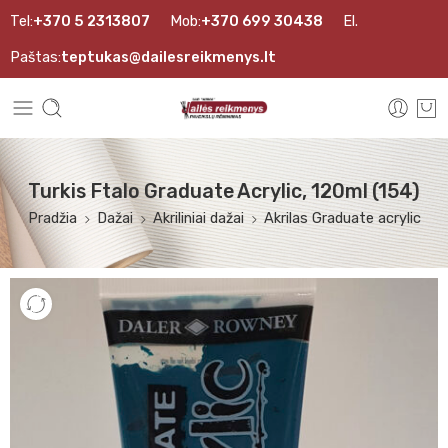
Tel:
+370 5 2313807
Mob:
+370 699 30438
El.
Paštas:
teptukas@dailesreikmenys.lt
Turkis Ftalo Graduate Acrylic, 120ml (154)
Pradžia
Dažai
Akriliniai dažai
Akrilas Graduate acrylic