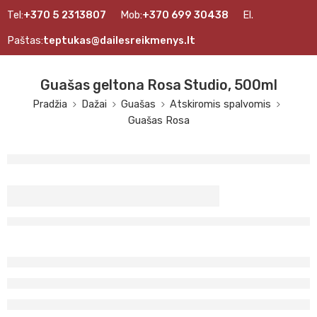
Tel:
+370 5 2313807
Mob:
+370 699 30438
El.
Paštas:
teptukas@dailesreikmenys.lt
Guašas geltona Rosa Studio, 500ml
Pradžia
Dažai
Guašas
Atskiromis spalvomis
Guašas Rosa