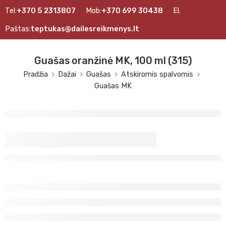
Tel:
+370 5 2313807
Mob:
+370 699 30438
El.
Paštas:
teptukas@dailesreikmenys.lt
Guašas oranžinė MK, 100 ml (315)
Pradžia
Dažai
Guašas
Atskiromis spalvomis
Guašas MK