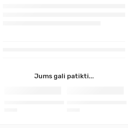
Jums gali patikti...
Žalias chromo oksidas Master Acrilic, 60ml (36)
Žalia Paolo Veronos Master A
3,90
€
3,90
€