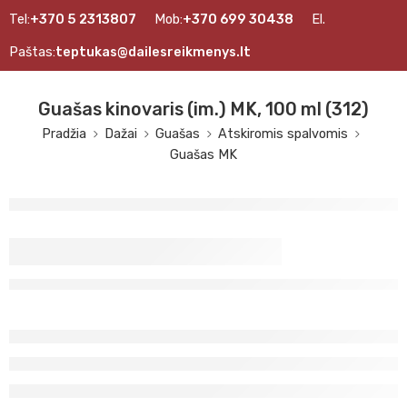
Tel:
+370 5 2313807
Mob:
+370 699 30438
El.
Paštas:
teptukas@dailesreikmenys.lt
Guašas kinovaris (im.) MK, 100 ml (312)
Pradžia
Dažai
Guašas
Atskiromis spalvomis
Guašas MK