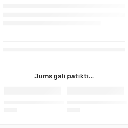
Jums gali patikti...
Geltona ochra šviesi Master Acrilic, 60ml (38)
Žalia Permanentinė tamsi Ma
3,90
€
3,90
€