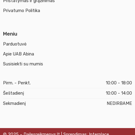
Pristatymas ir grąžinimas
Privatumo Politika
Meniu
Parduotuvė
Apie UAB Abina
Susisiekti su mumis
Pirm. - Penkt.
10:00 - 18:00
Šeštadienį
10:00 - 14:00
Sekmadienį
NEDIRBAME
© 2025 – Dailesreikmenys.lt | Sprendimas: Interplace