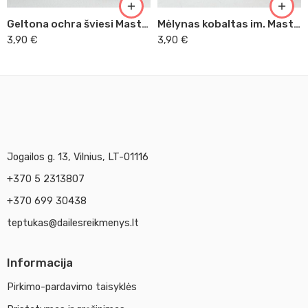
Geltona ochra šviesi Master Acrilic, 60ml (38)
Mėlynas kobaltas im. Master Acrilic, 60ml (24)
3,90
€
3,90
€
Jogailos g. 13, Vilnius, LT-01116
+370 5 2313807
+370 699 30438
teptukas@dailesreikmenys.lt
Informacija
Pirkimo-pardavimo taisyklės