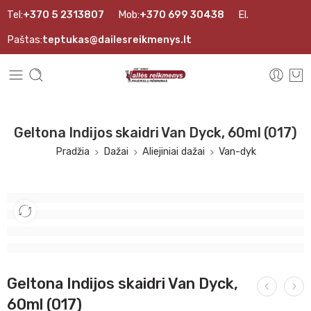
Tel:
+370 5 2313807
Mob:
+370 699 30438
El.
Paštas:
teptukas@dailesreikmenys.lt
Geltona Indijos skaidri Van Dyck, 60ml (017)
Pradžia
Dažai
Aliejiniai dažai
Van-dyk
Geltona Indijos skaidri Van Dyck,
60ml (017)