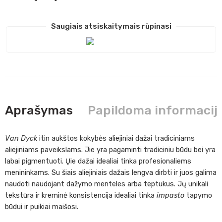
Saugiais atsiskaitymais rūpinasi
Aprašymas
Papildoma informacij
Van Dyck
itin aukštos kokybės aliejiniai dažai tradiciniams
aliejiniams paveikslams. Jie yra pagaminti tradiciniu būdu bei yra
labai pigmentuoti. Ųie dažai idealiai tinka profesionaliems
menininkams. Su šiais aliejiniais dažais lengva dirbti ir juos galima
naudoti naudojant dažymo menteles arba teptukus. Jų unikali
tekstūra ir kreminė konsistencija idealiai tinka
impasto
tapymo
būdui ir puikiai maišosi.