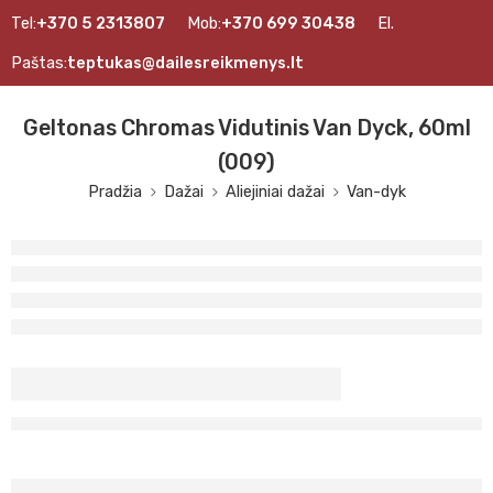
Tel:
+370 5 2313807
Mob:
+370 699 30438
El.
Paštas:
teptukas@dailesreikmenys.lt
Geltonas Chromas Vidutinis Van Dyck, 60ml
(009)
Pradžia
Dažai
Aliejiniai dažai
Van-dyk