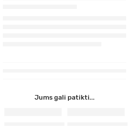
Jums gali patikti...
Siena deginta Master Acrilic, 60ml (44)
Žalias chromo oksidas Master