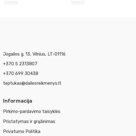
3,90
€
3,90
€
Jogailos g. 13, Vilnius, LT-01116
+370 5 2313807
+370 699 30438
teptukas@dailesreikmenys.lt
Informacija
Pirkimo-pardavimo taisyklės
Pristatymas ir grąžinimas
Privatumo Politika