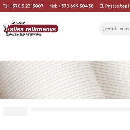
Tel:
+370 5 2313807
Mob:
+370 699 30438
El. Paštas:
tept