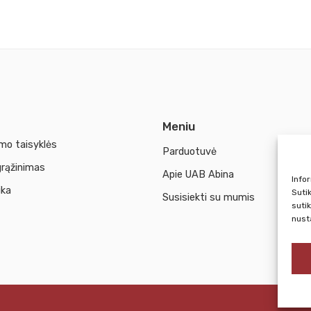
Meniu
mo taisyklės
Parduotuvė
grąžinimas
Apie UAB Abina
Info
ika
Suti
Susisiekti su mumis
suti
nust