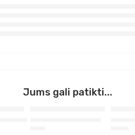
Jums gali patikti...
baltas Ghiant
Gruntas juodas Sonet 220 ml
Gruntas a
4,90
€
26,70
€