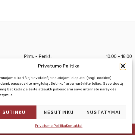
Pirm. - Penkt.
10:00 - 18:00
Privatumo Politika
Šeštadienį
10:00 - 14:00
Sekmadienį
NEDIRBAME
rmuojame, kad šioje svetainėje naudojami slapukai (angl. cookies).
kdami, paspauskite mygtuką „Sutinku“ arba naršykite toliau. Savo duotą
kimą bet kada galėsite atšaukti pakeisdami savo interneto naršyklės
atymus.
SUTINKU
NESUTINKU
NUSTATYMAI
Privatumo Politika
Kontaktai