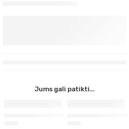
Jums gali patikti...
Neapolio oranžinė akvarelės kubelis (254)
Mėlyna ryški akvarelės kubel
2,63
€
2,63
€