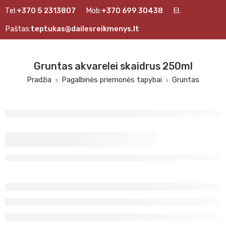
Tel:
+370 5 2313807
Mob:
+370 699 30438
El.
Paštas:
teptukas@dailesreikmenys.lt
Gruntas akvarelei skaidrus 250ml
Pradžia
Pagalbinės priemonės tapybai
Gruntas