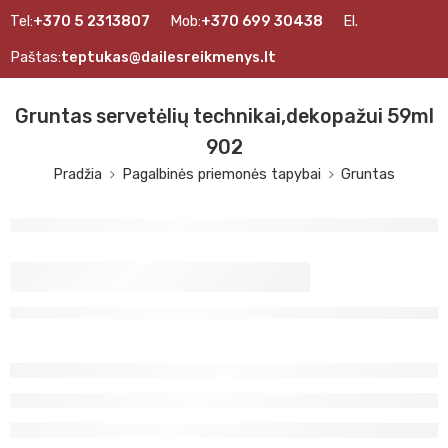
Tel:
+370 5 2313807
Mob:
+370 699 30438
El.
Paštas:
teptukas@dailesreikmenys.lt
Gruntas servetėlių technikai,dekopažui 59ml
902
Pradžia
Pagalbinės priemonės tapybai
Gruntas