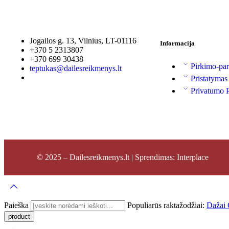
Jogailos g. 13, Vilnius, LT-01116
Informacija
+370 5 2313807
+370 699 30438
Pirkimo-par
teptukas@dailesreikmenys.lt
Pristatymas
Privatumo P
© 2025 – Dailesreikmenys.lt | Sprendimas: Interplace
Paieška
Populiarūs raktažodžiai:
Dažai