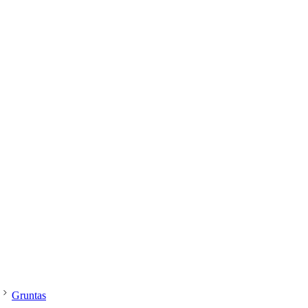
dailesreikmenys.lt
Gruntas