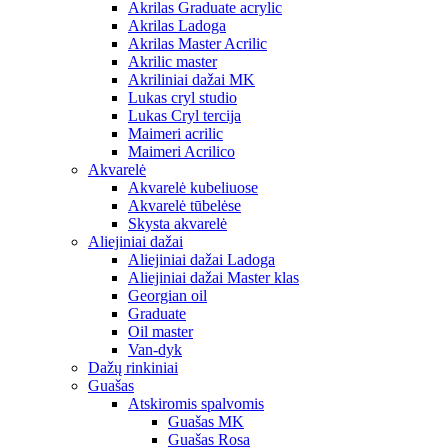
Akrilas Graduate acrylic
Akrilas Ladoga
Akrilas Master Acrilic
Akrilic master
Akriliniai dažai MK
Lukas cryl studio
Lukas Cryl tercija
Maimeri acrilic
Maimeri Acrilico
Akvarelė
Akvarelė kubeliuose
Akvarelė tūbelėse
Skysta akvarelė
Aliejiniai dažai
Aliejiniai dažai Ladoga
Aliejiniai dažai Master klas
Georgian oil
Graduate
Oil master
Van-dyk
Dažų rinkiniai
Guašas
Atskiromis spalvomis
Guašas MK
Guašas Rosa