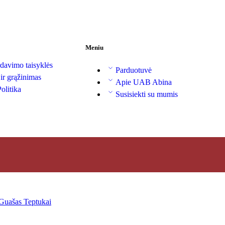
Meniu
davimo taisyklės
Parduotuvė
 ir grąžinimas
Apie UAB Abina
olitika
Susisiekti su mumis
Guašas
Teptukai