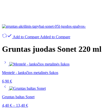
Add to Compare
Added to Compare
Gruntas juodas Sonet 220 ml
Mentelė - lanksčios metalinės šukos
6,90
€
Gruntas baltas Sonet
4,40
€
–
13,40
€