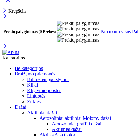
Krepšelis
Panaikinti visus
Pal
Prekių palyginimas
(0 Prekės)
Kategorijos
Be kategorijos
Braižymo priemonės
Kilimėliai pjaustymui
Klijai
Klijavimo juostos
Liniuotės
Žirklės
Dažai
Akriliniai dažai
Aerozoliniai akriliniai Molotov dažai
Aerozoliniai graffiti dažai
Akriliniai dažai
Akrilas Apa Color