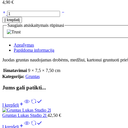
4,90
€
Į krepšelį
Saugiais atsiskaitymais rūpinasi
Aprašymas
Papildoma informacija
Juodas gruntas naudojamas drobėms, medžiui, kartonui gruntuoti prieš ta
Išmatavimai
9 × 7,5 × 7,50 cm
Kategorija:
Gruntas
Jums gali patikti...
Į krepšelį
Gruntas Lukas Studio 2l
42,50
€
Į krepšelį