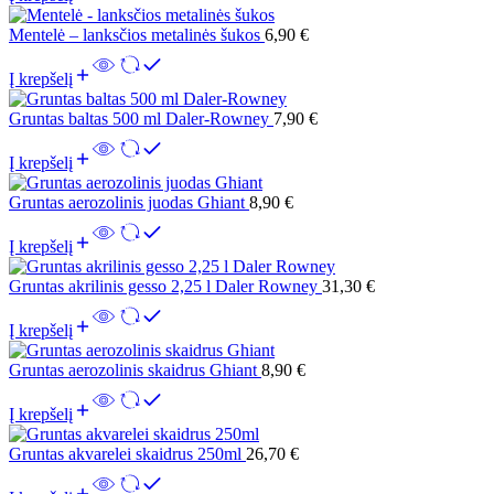
Mentelė – lanksčios metalinės šukos
6,90
€
Į krepšelį
Gruntas baltas 500 ml Daler-Rowney
7,90
€
Į krepšelį
Gruntas aerozolinis juodas Ghiant
8,90
€
Į krepšelį
Gruntas akrilinis gesso 2,25 l Daler Rowney
31,30
€
Į krepšelį
Gruntas aerozolinis skaidrus Ghiant
8,90
€
Į krepšelį
Gruntas akvarelei skaidrus 250ml
26,70
€