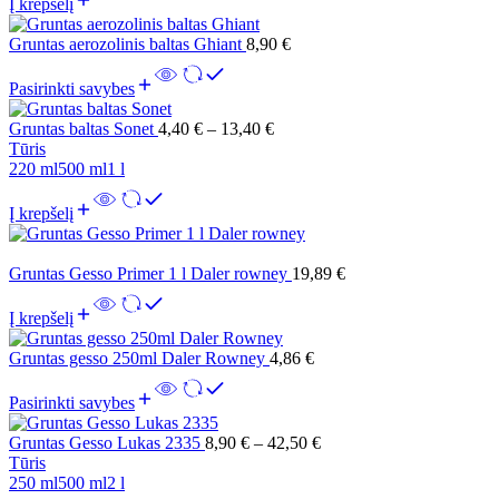
Į krepšelį
Gruntas aerozolinis baltas Ghiant
8,90
€
Pasirinkti savybes
Gruntas baltas Sonet
4,40
€
–
13,40
€
Tūris
220 ml
500 ml
1 l
Į krepšelį
Gruntas Gesso Primer 1 l Daler rowney
19,89
€
Į krepšelį
Gruntas gesso 250ml Daler Rowney
4,86
€
Pasirinkti savybes
Gruntas Gesso Lukas 2335
8,90
€
–
42,50
€
Tūris
250 ml
500 ml
2 l