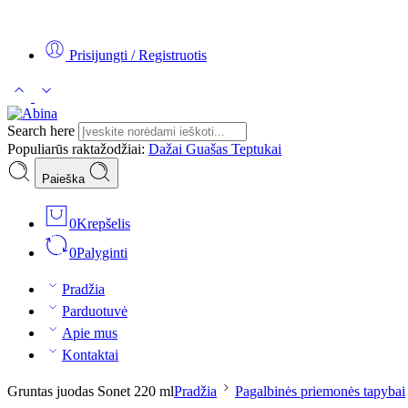
Tel:
+370 5 2313807
Mob:
+370 699 30438
El. Paštas:
teptukas@
Prisijungti / Registruotis
Search here
Populiarūs raktažodžiai:
Dažai
Guašas
Teptukai
Paieška
0
Krepšelis
0
Palyginti
Pradžia
Parduotuvė
Apie mus
Kontaktai
Gruntas juodas Sonet 220 ml
Pradžia
Pagalbinės priemonės tapybai