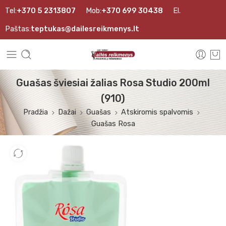
Tel:
+370 5 2313807
Mob:
+370 699 30438
El.
Paštas:
teptukas@dailesreikmenys.lt
Guašas šviesiai žalias Rosa Studio 200ml
(910)
Pradžia
Dažai
Guašas
Atskiromis spalvomis
Guašas Rosa