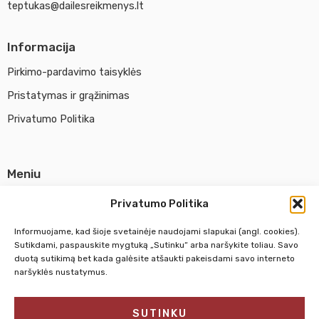
teptukas@dailesreikmenys.lt
Informacija
Pirkimo-pardavimo taisyklės
Pristatymas ir grąžinimas
Privatumo Politika
Meniu
Parduotuvė
Privatumo Politika
Apie UAB Abina
Informuojame, kad šioje svetainėje naudojami slapukai (angl. cookies).
Susisiekti su mumis
Sutikdami, paspauskite mygtuką „Sutinku“ arba naršykite toliau. Savo
duotą sutikimą bet kada galėsite atšaukti pakeisdami savo interneto
naršyklės nustatymus.
Pirm. - Penkt.
10:00 - 18:00
SUTINKU
Šeštadienį
10:00 - 14:00