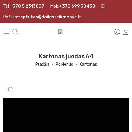
Tel:
+370 5 2313807
Mob:
+370 699 30438
El.
Paštas:
teptukas@dailesreikmenys.lt
Kartonas juodas A4
Pradžia
Popierius
Kartonas