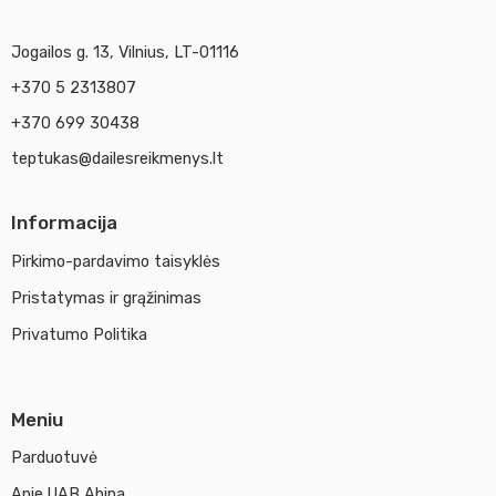
Jogailos g. 13, Vilnius, LT-01116
+370 5 2313807
+370 699 30438
teptukas@dailesreikmenys.lt
Informacija
Pirkimo-pardavimo taisyklės
Pristatymas ir grąžinimas
Privatumo Politika
Meniu
Parduotuvė
Apie UAB Abina