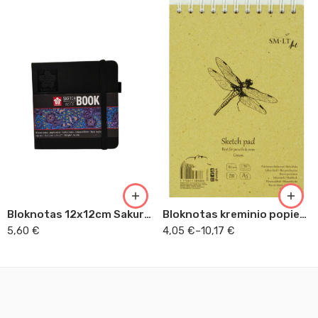
A5
A4
Bloknotas 12x12cm Sakura piešimui juodas popierius
Bloknotas kreminio popieriaus eskizams
5,60
€
4,05
€
–
10,17
€