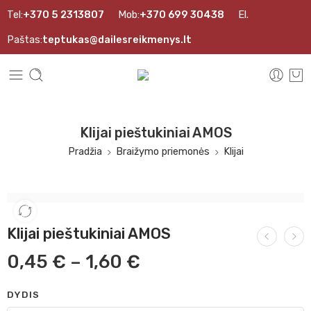
Tel:
+370 5 2313807
Mob:
+370 699 30438
El.
Paštas:
teptukas@dailesreikmenys.lt
Klijai pieštukiniai AMOS
Pradžia
Braižymo priemonės
Klijai
Klijai pieštukiniai AMOS
0,45
€
–
1,60
€
DYDIS