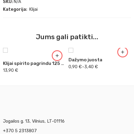
SKU:
N/A
Kategorija:
Klijai
Jums gali patikti...
25mmx33m
38mmx50m
Dažymo juosta
Klijai spirito pagrindu 125 ml aukso lapeliams
0,90
€
–
3,40
€
13,90
€
Jogailos g. 13, Vilnius, LT-01116
+370 5 2313807