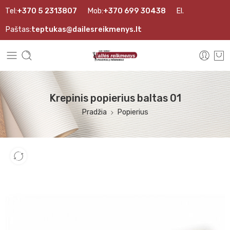
Tel:
+370 5 2313807
Mob:
+370 699 30438
El.
Paštas:
teptukas@dailesreikmenys.lt
Krepinis popierius baltas 01
Pradžia
Popierius