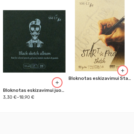
9 x 9
A3
Bloknotas eskizavimui Start
Bloknotas eskizavimui juodu popieriumi
3,30
€
–
18,90
€