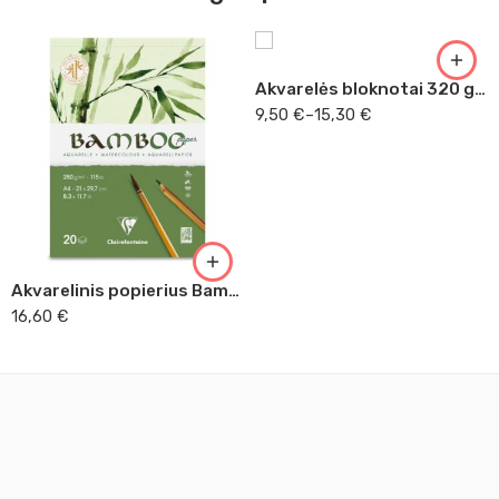
A3
Akvarelės bloknotai 320 g SM-LT
9,50
€
–
15,30
€
Akvarelinis popierius Bamboo
16,60
€