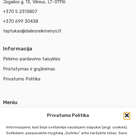
Jogailos g. 13, Vilnius, LT-01116
+370 5 2313807
+370 699 30438
teptukas@dailesreikmenys.lt
Informacija
Pirkimo-pardavimo taisyklės
Pristatymas ir grąžinimas
Privatumo Politika
Meniu
Parduotuvė
Privatumo Politika
Apie UAB Abina
Informuojame, kad šioje svetainėje naudojami slapukai (angl. cookies).
Susisiekti su mumis
Sutikdami, paspauskite mygtuką „Sutinku“ arba naršykite toliau. Savo