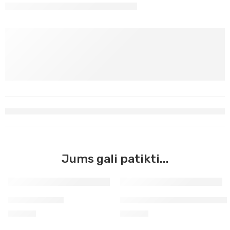
Jums gali patikti...
Stiklinė paletė
Tapytojo lazdelė (porankis)
33,70
€
66,00
€