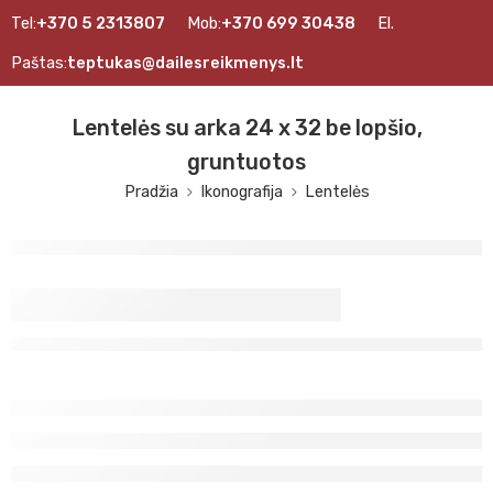
Tel:
+370 5 2313807
Mob:
+370 699 30438
El.
Paštas:
teptukas@dailesreikmenys.lt
Lentelės su arka 24 x 32 be lopšio,
gruntuotos
Pradžia
Ikonografija
Lentelės