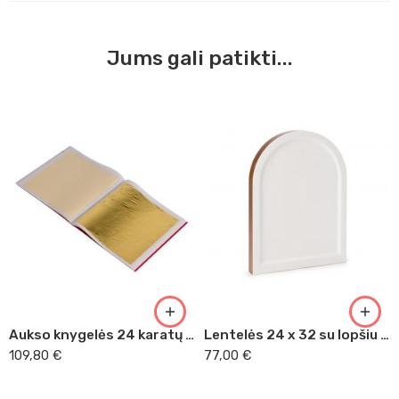
Jums gali patikti...
Aukso knygelės 24 karatų neklijuotais lapeliais 8 x 8
Lentelės 24 x 32 su lopšiu ir arka
109,80
€
77,00
€