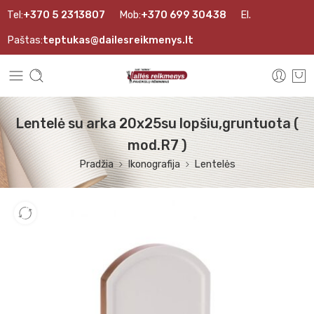
Tel:
+370 5 2313807
Mob:
+370 699 30438
El.
Paštas:
teptukas@dailesreikmenys.lt
Lentelė su arka 20x25su lopšiu,gruntuota (
mod.R7 )
Pradžia
Ikonografija
Lentelės