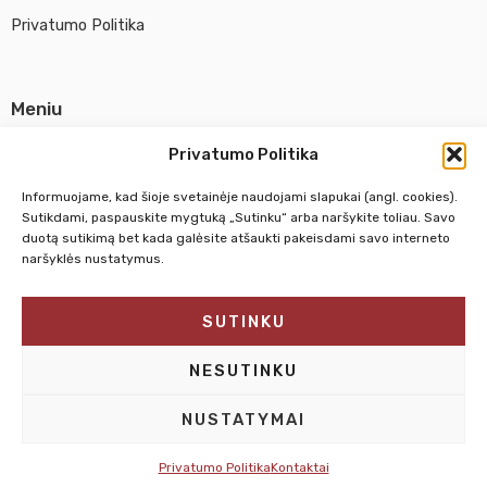
Privatumo Politika
Meniu
Parduotuvė
Privatumo Politika
Apie UAB Abina
Informuojame, kad šioje svetainėje naudojami slapukai (angl. cookies).
Susisiekti su mumis
Sutikdami, paspauskite mygtuką „Sutinku“ arba naršykite toliau. Savo
duotą sutikimą bet kada galėsite atšaukti pakeisdami savo interneto
naršyklės nustatymus.
Pirm. - Penkt.
10:00 - 18:00
SUTINKU
Šeštadienį
10:00 - 14:00
Sekmadienį
NEDIRBAME
NESUTINKU
NUSTATYMAI
Privatumo Politika
Kontaktai
© 2025 – Dailesreikmenys.lt | Sprendimas: Interplace