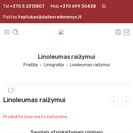
Tel:
+370 5 2313807
Mob:
+370 699 30438
El.
Paštas:
teptukas@dailesreikmenys.lt
Linoleumas raižymui
Pradžia
Linografija
Linoleumas raižymui
Linoleumas raižymui
Produkto šiuo metu neturime.
Saugiais atsiskaitymais rūpinasi