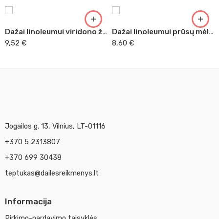
Dažai linoleumui viridono žalia Essdee 300 ml
Dažai linoleumui prūsų mėlyna Adigraf
9,52
€
8,60
€
Jogailos g. 13, Vilnius, LT-01116
+370 5 2313807
+370 699 30438
teptukas@dailesreikmenys.lt
Informacija
Pirkimo-pardavimo taisyklės