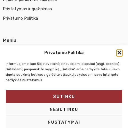
Pristatymas ir grąžinimas
Privatumo Politika
Meniu
Parduotuvė
Privatumo Politika
Apie UAB Abina
Informuojame, kad šioje svetainėje naudojami slapukai (angl. cookies).
Susisiekti su mumis
Sutikdami, paspauskite mygtuką „Sutinku“ arba naršykite toliau. Savo
duotą sutikimą bet kada galėsite atšaukti pakeisdami savo interneto
naršyklės nustatymus.
Pirm. - Penkt.
10:00 - 18:00
SUTINKU
Šeštadienį
10:00 - 14:00
Sekmadienį
NEDIRBAME
NESUTINKU
NUSTATYMAI