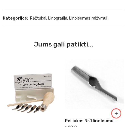
Kategorijos:
Rėžtukai
,
Linografija
,
Linoleumas raižymui
Jums gali patikti...
Peiliukas Nr.1 linoleumui