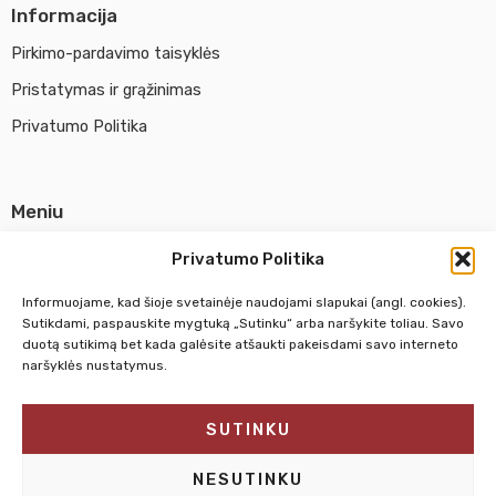
Informacija
Pirkimo-pardavimo taisyklės
Pristatymas ir grąžinimas
Privatumo Politika
Meniu
Parduotuvė
Privatumo Politika
Apie UAB Abina
Informuojame, kad šioje svetainėje naudojami slapukai (angl. cookies).
Susisiekti su mumis
Sutikdami, paspauskite mygtuką „Sutinku“ arba naršykite toliau. Savo
duotą sutikimą bet kada galėsite atšaukti pakeisdami savo interneto
naršyklės nustatymus.
Pirm. - Penkt.
10:00 - 18:00
SUTINKU
Šeštadienį
10:00 - 14:00
Sekmadienį
NEDIRBAME
NESUTINKU