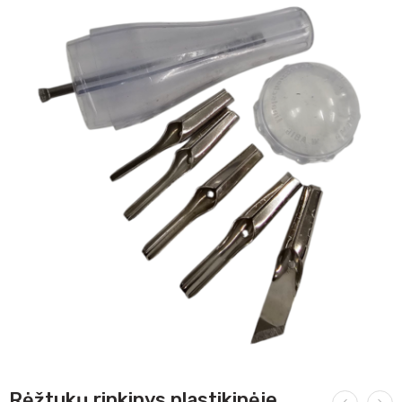
Rėžtukų rinkinys plastikinėje