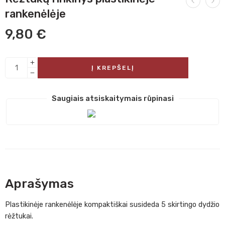
rankenėlėje
9,80
€
Į KREPŠELĮ
Saugiais atsiskaitymais rūpinasi
Aprašymas
Plastikinėje rankenėlėje kompaktiškai susideda 5 skirtingo dydžio
rėžtukai.