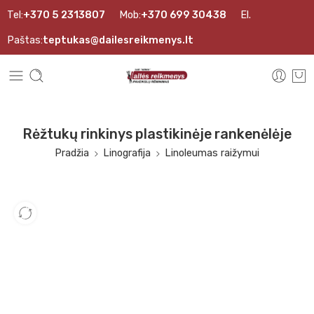
Tel:
+370 5 2313807
Mob:
+370 699 30438
El.
Paštas:
teptukas@dailesreikmenys.lt
Rėžtukų rinkinys plastikinėje rankenėlėje
Pradžia
Linografija
Linoleumas raižymui