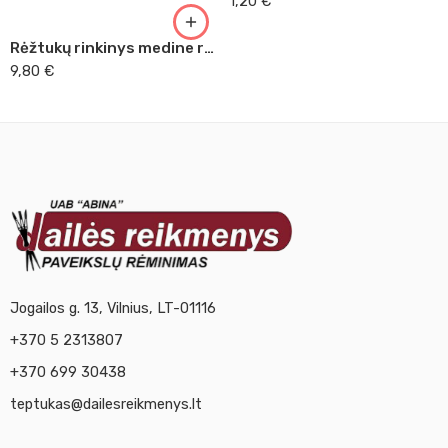
1,20
€
Rėžtukų rinkinys medine rankenėle lino raižymui
9,80
€
Jogailos g. 13, Vilnius, LT-01116
+370 5 2313807
+370 699 30438
teptukas@dailesreikmenys.lt