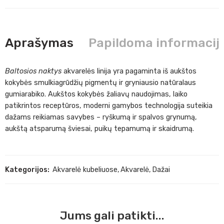
Aprašymas
Papildoma informacij
Baltosios naktys
akvarelės linija yra pagaminta iš aukštos
kokybės smulkiagrūdžių pigmentų ir gryniausio natūralaus
gumiarabiko. Aukštos kokybės žaliavų naudojimas, laiko
patikrintos receptūros, moderni gamybos technologija suteikia
dažams reikiamas savybes – ryškumą ir spalvos grynumą,
aukštą atsparumą šviesai, puikų tepamumą ir skaidrumą.
Kategorijos:
Akvarelė kubeliuose
,
Akvarelė
,
Dažai
Jums gali patikti...