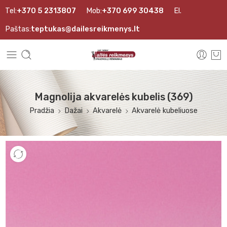
Tel:
+370 5 2313807
Mob:
+370 699 30438
El.
Paštas:
teptukas@dailesreikmenys.lt
Magnolija akvarelės kubelis (369)
Pradžia
Dažai
Akvarelė
Akvarelė kubeliuose