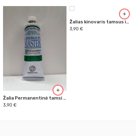
Žalias kinovaris tamsus im. Master Acrilic, 60ml (32)
3,90
€
Žalia Permanentinė tamsi Master Acrilic, 60ml (30)
3,90
€