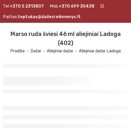
Tel:
+370 5 2313807
Mob:
+370 699 30438
El.
Paštas:
teptukas@dailesreikmenys.lt
Marso ruda šviesi 46 ml aliejiniai Ladoga
(402)
Pradžia
Dažai
Aliejiniai dažai
Aliejiniai dažai Ladoga