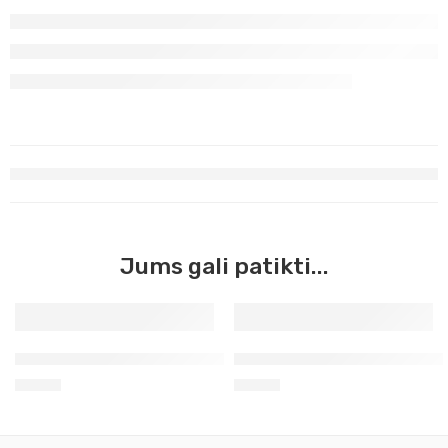
Jums gali patikti...
Žalia lapų Georgian Oil, 38ml (352)
Žalia smaragdo im. Georgian 
3,50
€
3,50
€