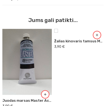
Jums gali patikti...
Žalias kinovaris tamsus Master Acrilic, 60ml (31)
3,90
€
Juodas marsas Master Acrilic, 60ml (49)