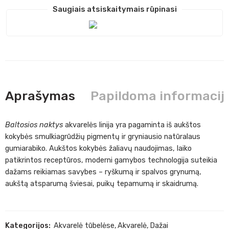
Saugiais atsiskaitymais rūpinasi
Aprašymas
Papildoma informacij
Baltosios naktys
akvarelės linija yra pagaminta iš aukštos
kokybės smulkiagrūdžių pigmentų ir gryniausio natūralaus
gumiarabiko. Aukštos kokybės žaliavų naudojimas, laiko
patikrintos receptūros, moderni gamybos technologija suteikia
dažams reikiamas savybes – ryškumą ir spalvos grynumą,
aukštą atsparumą šviesai, puikų tepamumą ir skaidrumą.
Kategorijos:
Akvarelė tūbelėse
,
Akvarelė
,
Dažai