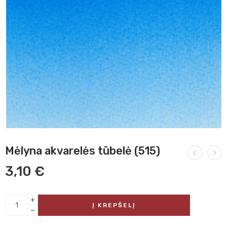
Mėlyna akvarelės tūbelė (515)
3,10
€
Į KREPŠELĮ