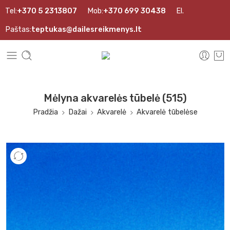
Tel:
+370 5 2313807
Mob:
+370 699 30438
El.
Paštas:
teptukas@dailesreikmenys.lt
Mėlyna akvarelės tūbelė (515)
Pradžia
Dažai
Akvarelė
Akvarelė tūbelėse