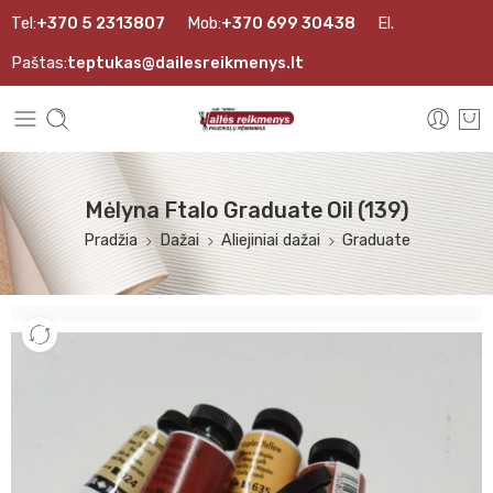
Tel:
+370 5 2313807
Mob:
+370 699 30438
El.
Paštas:
teptukas@dailesreikmenys.lt
Mėlyna Ftalo Graduate Oil (139)
Pradžia
Dažai
Aliejiniai dažai
Graduate