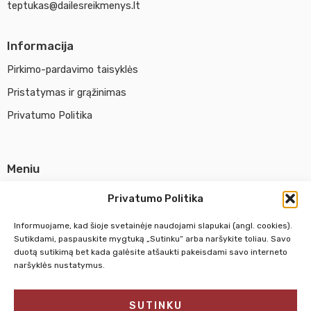
teptukas@dailesreikmenys.lt
Informacija
Pirkimo-pardavimo taisyklės
Pristatymas ir grąžinimas
Privatumo Politika
Meniu
Parduotuvė
Privatumo Politika
Apie UAB Abina
Informuojame, kad šioje svetainėje naudojami slapukai (angl. cookies).
Susisiekti su mumis
Sutikdami, paspauskite mygtuką „Sutinku“ arba naršykite toliau. Savo
duotą sutikimą bet kada galėsite atšaukti pakeisdami savo interneto
naršyklės nustatymus.
Pirm. - Penkt.
10:00 - 18:00
SUTINKU
Šeštadienį
10:00 - 14:00