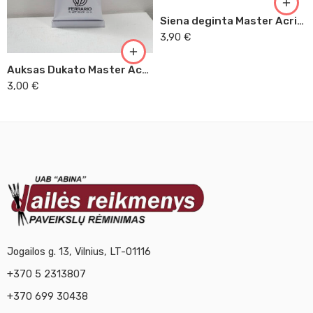
Siena deginta Master Acrilic, 60ml (44)
3,90
€
Auksas Dukato Master Acrilic, 60ml (54)
3,00
€
Jogailos g. 13, Vilnius, LT-01116
+370 5 2313807
+370 699 30438