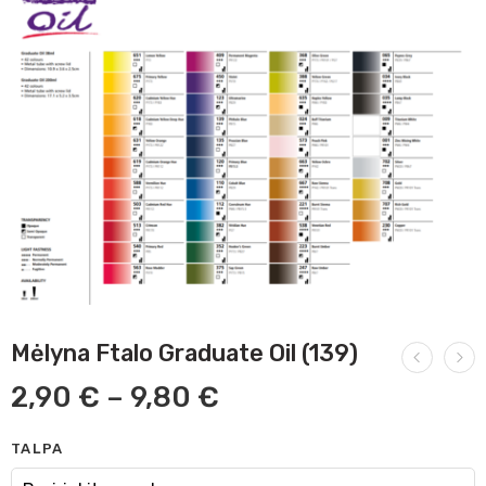
Mėlyna Ftalo Graduate Oil (139)
2,90
€
–
9,80
€
TALPA