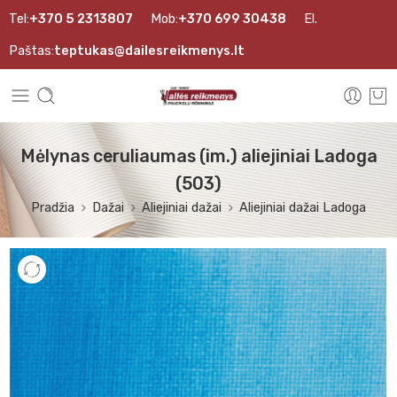
Tel:
+370 5 2313807
Mob:
+370 699 30438
El.
Paštas:
teptukas@dailesreikmenys.lt
Mėlynas ceruliaumas (im.) aliejiniai Ladoga
(503)
Pradžia
Dažai
Aliejiniai dažai
Aliejiniai dažai Ladoga