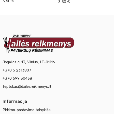
3,50
€
3,50
€
Jogailos g. 13, Vilnius, LT-01116
+370 5 2313807
+370 699 30438
teptukas@dailesreikmenys.lt
Informacija
Pirkimo-pardavimo taisyklės