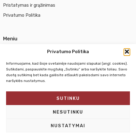
Pristatymas ir grąžinimas
Privatumo Politika
Meniu
Parduotuvė
Privatumo Politika
Apie UAB Abina
Informuojame, kad šioje svetainėje naudojami slapukai (angl. cookies).
Susisiekti su mumis
Sutikdami, paspauskite mygtuką „Sutinku“ arba naršykite toliau. Savo
duotą sutikimą bet kada galėsite atšaukti pakeisdami savo interneto
naršyklės nustatymus.
Pirm. - Penkt.
10:00 - 18:00
SUTINKU
Šeštadienį
10:00 - 14:00
Sekmadienį
NEDIRBAME
NESUTINKU
NUSTATYMAI