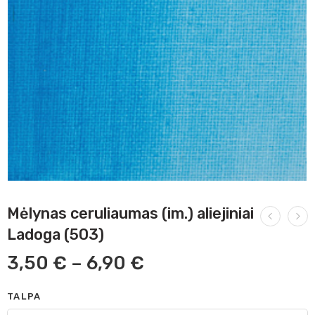
Mėlynas ceruliaumas (im.) aliejiniai
Ladoga (503)
3,50
€
–
6,90
€
TALPA