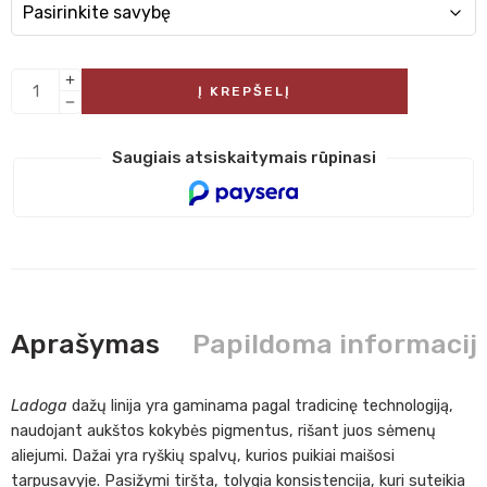
Į KREPŠELĮ
Saugiais atsiskaitymais rūpinasi
Aprašymas
Papildoma informacij
Ladoga
dažų linija yra gaminama pagal tradicinę technologiją,
naudojant aukštos kokybės pigmentus, rišant juos sėmenų
aliejumi. Dažai yra ryškių spalvų, kurios puikiai maišosi
tarpusavyje. Pasižymi tiršta, tolygia konsistencija, kuri suteikia