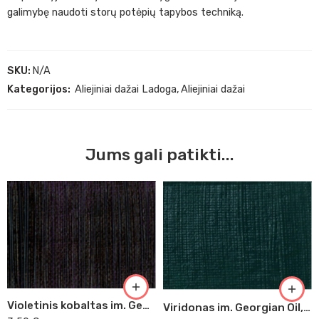
galimybę naudoti storų potėpių tapybos techniką.
SKU:
N/A
Kategorijos:
Aliejiniai dažai Ladoga
,
Aliejiniai dažai
Jums gali patikti...
Violetinis kobaltas im. Georgian Oil, 38ml (406)
Viridonas im. Georgian Oil, 38ml (382)