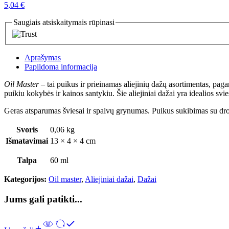
5,04
€
Saugiais atsiskaitymais rūpinasi
Aprašymas
Papildoma informacija
Oil Master
– tai puikus ir prieinamas aliejinių dažų asortimentas, pa
puikiu kokybės ir kainos santykiu. Šie aliejiniai dažai yra idealios svies
Geras atsparumas šviesai ir spalvų grynumas. Puikus sukibimas su drob
Svoris
0,06 kg
Išmatavimai
13 × 4 × 4 cm
Talpa
60 ml
Kategorijos:
Oil master
,
Aliejiniai dažai
,
Dažai
Jums gali patikti...