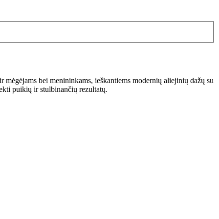
s ir mėgėjams bei menininkams, ieškantiems modernių aliejinių dažų su
ekti puikių ir stulbinančių rezultatų.