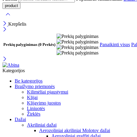
Krepšelis
Panaikinti visus
Pal
Prekių palyginimas
(0 Prekės)
Kategorijos
Be kategorijos
Braižymo priemonės
Kilimėliai pjaustymui
Klijai
Klijavimo juostos
Liniuotės
Žirklės
Dažai
Akriliniai dažai
Aerozoliniai akriliniai Molotov dažai
Aerozoliniai graffiti dažai