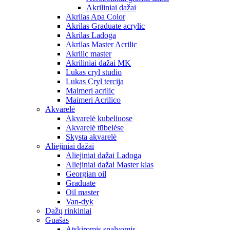
Akriliniai dažai
Akrilas Apa Color
Akrilas Graduate acrylic
Akrilas Ladoga
Akrilas Master Acrilic
Akrilic master
Akriliniai dažai MK
Lukas cryl studio
Lukas Cryl tercija
Maimeri acrilic
Maimeri Acrilico
Akvarelė
Akvarelė kubeliuose
Akvarelė tūbelėse
Skysta akvarelė
Aliejiniai dažai
Aliejiniai dažai Ladoga
Aliejiniai dažai Master klas
Georgian oil
Graduate
Oil master
Van-dyk
Dažų rinkiniai
Guašas
Atskiromis spalvomis