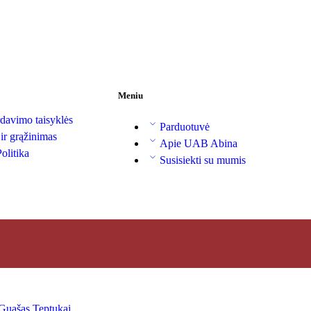
Meniu
davimo taisyklės
Parduotuvė
 ir grąžinimas
Apie UAB Abina
olitika
Susisiekti su mumis
Guašas
Teptukai