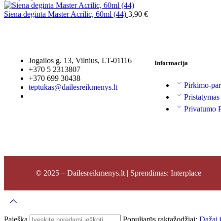
Siena deginta Master Acrilic, 60ml (44)
3,90
€
Jogailos g. 13, Vilnius, LT-01116
Informacija
+370 5 2313807
+370 699 30438
Pirkimo-par
teptukas@dailesreikmenys.lt
Pristatymas
Privatumo P
© 2025 – Dailesreikmenys.lt | Sprendimas: Interplace
Paieška
Populiarūs raktažodžiai:
Dažai