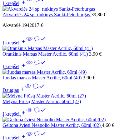
Į krepšelį
Akvarelės 24 sp. rinkinys Sankt-Peterburgas
39,80
€
Akvarelė 1942017-6
Į krepšelį
Oranžinis Marsas Master Acrilic, 60ml (41)
3,90
€
Į krepšelį
Juodas marsas Master Acrilic, 60ml (49)
3,90
€
Daugiau
Mėlyna Prūsų Master Acrilic, 60ml (27)
Į krepšelį
Geltona šviesi Neapolio Master Acrilic, 60ml (02)
4,60
€
Į krepšelį