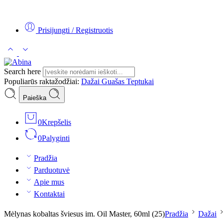
Tel:
+370 5 2313807
Mob:
+370 699 30438
El. Paštas:
teptukas@
Prisijungti / Registruotis
Search here
Populiarūs raktažodžiai:
Dažai
Guašas
Teptukai
Paieška
0
Krepšelis
0
Palyginti
Pradžia
Parduotuvė
Apie mus
Kontaktai
Mėlynas kobaltas šviesus im. Oil Master, 60ml (25)
Pradžia
Dažai