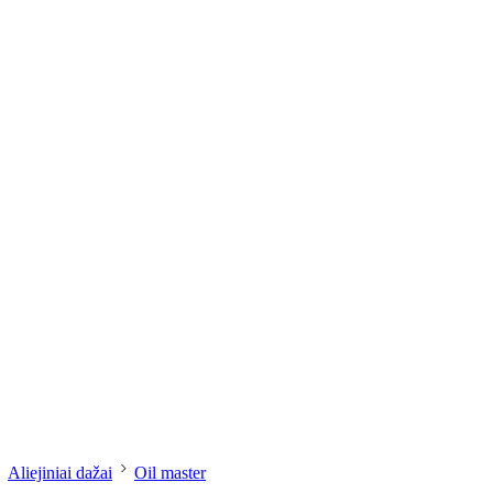
dailesreikmenys.lt
Aliejiniai dažai
Oil master