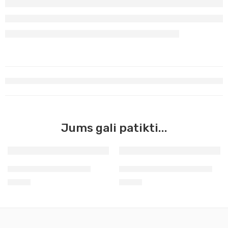
Jums gali patikti...
Mentelė tapybai 2012
Mentelė tapybai 46 RGM
2,90
€
3,90
€