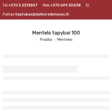
Tel:
+370 5 2313807
Mob:
+370 699 30438
El.
Paštas:
teptukas@dailesreikmenys.lt
Mentelė tapybai 100
Pradžia
Mentelės