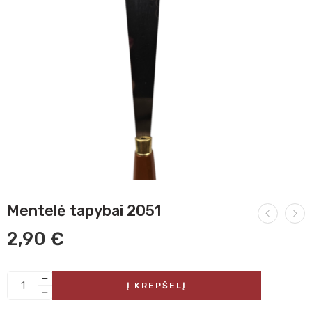
Mentelė tapybai 2051
2,90
€
Į KREPŠELĮ