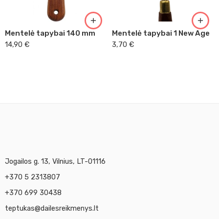
Mentelė tapybai 140 mm
Mentelė tapybai 1 New Age
14,90
€
3,70
€
Jogailos g. 13, Vilnius, LT-01116
+370 5 2313807
+370 699 30438
teptukas@dailesreikmenys.lt