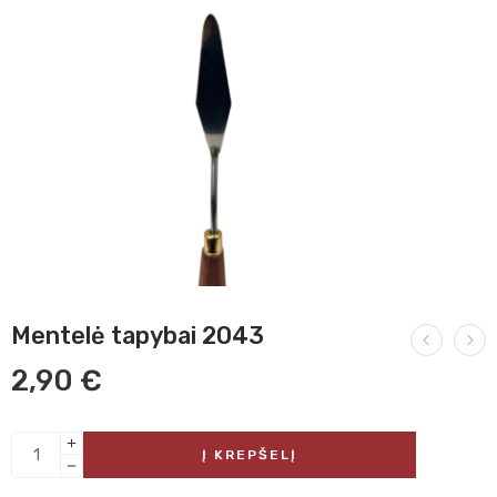
Mentelė tapybai 2043
2,90
€
Į KREPŠELĮ