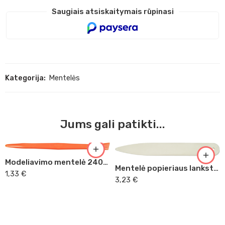
Saugiais atsiskaitymais rūpinasi
Kategorija:
Mentelės
Jums gali patikti...
Modeliavimo mentelė 24060
Mentelė popieriaus lankstymui 24080
1,33
€
3,23
€