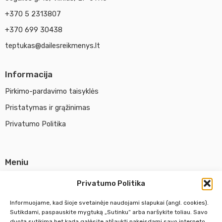
+370 5 2313807
+370 699 30438
teptukas@dailesreikmenys.lt
Informacija
Pirkimo-pardavimo taisyklės
Pristatymas ir grąžinimas
Privatumo Politika
Meniu
Parduotuvė
Privatumo Politika
Apie UAB Abina
Informuojame, kad šioje svetainėje naudojami slapukai (angl. cookies).
Susisiekti su mumis
Sutikdami, paspauskite mygtuką „Sutinku“ arba naršykite toliau. Savo
duotą sutikimą bet kada galėsite atšaukti pakeisdami savo interneto