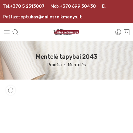
Tel:
+370 5 2313807
Mob:
+370 699 30438
El.
Paštas:
teptukas@dailesreikmenys.lt
Mentelė tapybai 2043
Pradžia
Mentelės