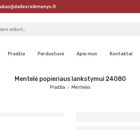
ukas@dailesreikmenys.lt
Pradžia
Parduotuvė
Apie mus
Kontaktai
Mentelė popieriaus lankstymui 24080
Pradžia
Mentelės