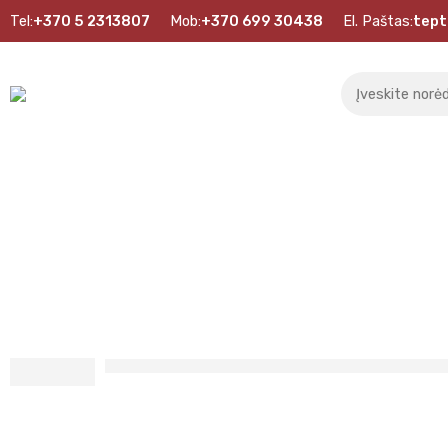
Tel:
+370 5 2313807
Mob:
+370 699 30438
El. Paštas:
tept