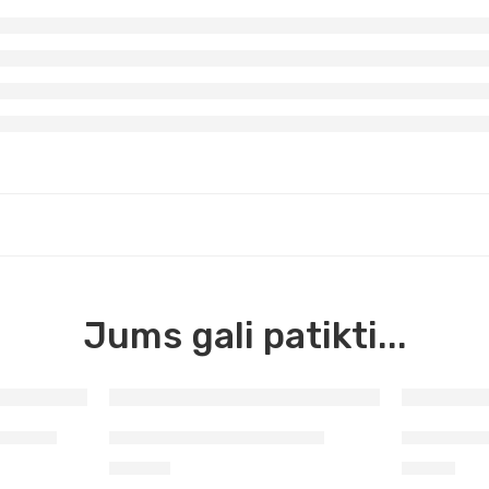
Jums gali patikti...
 Age 3
Mentelė tapybai 140 mm
Mentelė t
14,90
€
3,20
€