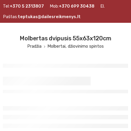
Tel:
+370 5 2313807
Mob:
+370 699 30438
El.
Paštas:
teptukas@dailesreikmenys.lt
Molbertas dvipusis 55x63x120cm
Pradžia
Molbertai, džiovinimo spintos