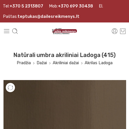
Tel:
+370 5 2313807
Mob:
+370 699 30438
El.
Paštas:
teptukas@dailesreikmenys.lt
Natūrali umbra akriliniai Ladoga (415)
Pradžia
Dažai
Akriliniai dažai
Akrilas Ladoga