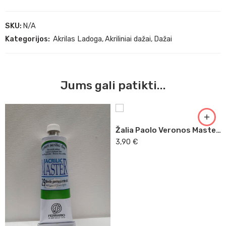
SKU:
N/A
Kategorijos:
Akrilas Ladoga
,
Akriliniai dažai
,
Dažai
Jums gali patikti...
Žalia Paolo Veronos Master Acrilic, 60ml (33)
3,90
€