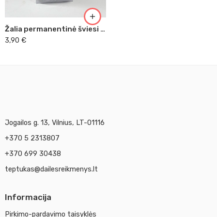
Žalia permanentinė šviesi Master Acrilic, 60ml (29)
3,90
€
Jogailos g. 13, Vilnius, LT-01116
+370 5 2313807
+370 699 30438
teptukas@dailesreikmenys.lt
Informacija
Pirkimo-pardavimo taisyklės