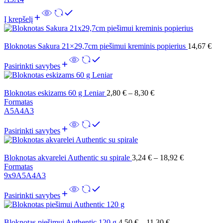
Į krepšelį
Bloknotas Sakura 21×29,7cm piešimui kreminis popierius
14,67
€
Pasirinkti savybes
Bloknotas eskizams 60 g Leniar
2,80
€
–
8,30
€
Formatas
A5
A4
A3
Pasirinkti savybes
Bloknotas akvarelei Authentic su spirale
3,24
€
–
18,92
€
Formatas
9x9
A5
A4
A3
Pasirinkti savybes
Bloknotas piešimui Authentic 120 g
4,50
€
–
11,30
€