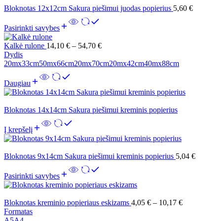
Bloknotas 12x12cm Sakura piešimui juodas popierius
5,60
€
Pasirinkti savybes
Kalkė rulone
14,10
€
–
54,70
€
Dydis
20mx33cm
50mx66cm
20mx70cm
20mx42cm
40mx88cm
Daugiau
Bloknotas 14x14cm Sakura piešimui kreminis popierius
Į krepšelį
Bloknotas 9x14cm Sakura piešimui kreminis popierius
5,04
€
Pasirinkti savybes
Bloknotas kreminio popieriaus eskizams
4,05
€
–
10,17
€
Formatas
A5
A4