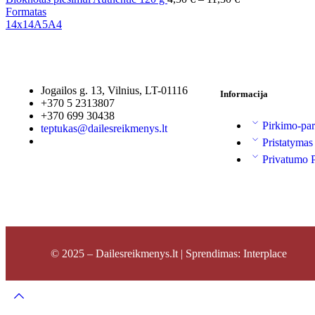
Formatas
14x14
A5
A4
Jogailos g. 13, Vilnius, LT-01116
Informacija
+370 5 2313807
+370 699 30438
Pirkimo-par
teptukas@dailesreikmenys.lt
Pristatymas
Privatumo P
© 2025 – Dailesreikmenys.lt | Sprendimas: Interplace