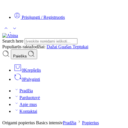
Tel:
+370 5 2313807
Mob:
+370 699 30438
El. Paštas:
teptukas@
Prisijungti / Registruotis
Search here
Populiarūs raktažodžiai:
Dažai
Guašas
Teptukai
Paieška
0
Krepšelis
0
Palyginti
Pradžia
Parduotuvė
Apie mus
Kontaktai
Origami popierius Basics intensiv
Pradžia
Popierius