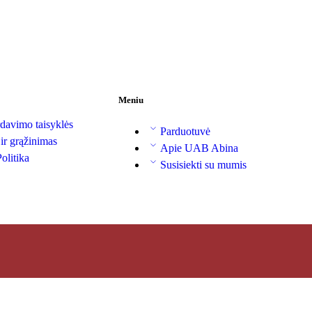
Meniu
davimo taisyklės
Parduotuvė
 ir grąžinimas
Apie UAB Abina
olitika
Susisiekti su mumis