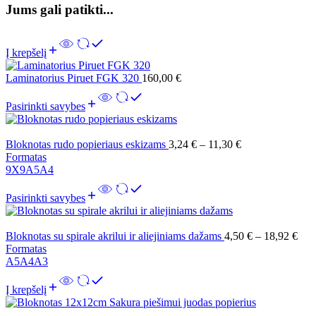
Jums gali patikti...
Į krepšelį
Laminatorius Piruet FGK 320
160,00
€
Pasirinkti savybes
Bloknotas rudo popieriaus eskizams
3,24
€
–
11,30
€
Formatas
9X9
A5
A4
Pasirinkti savybes
Bloknotas su spirale akrilui ir aliejiniams dažams
4,50
€
–
18,92
€
Formatas
A5
A4
A3
Į krepšelį