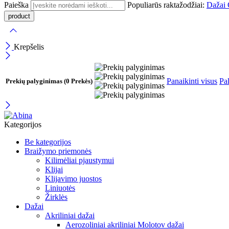
Paieška
Populiarūs raktažodžiai:
Dažai
Krepšelis
Panaikinti visus
Pal
Prekių palyginimas
(0 Prekės)
Kategorijos
Be kategorijos
Braižymo priemonės
Kilimėliai pjaustymui
Klijai
Klijavimo juostos
Liniuotės
Žirklės
Dažai
Akriliniai dažai
Aerozoliniai akriliniai Molotov dažai