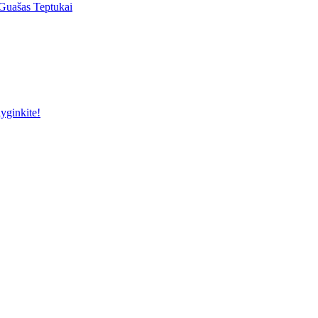
Guašas
Teptukai
yginkite!