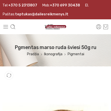
Tel:
+370 5 2313807
Mob:
+370 699 30438
El.
Paštas:
teptukas@dailesreikmenys.lt
Pgmentas marso ruda šviesi 50g ru
Pradžia
Ikonografija
Pigmentai