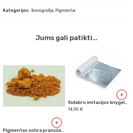
Kategorijos:
Ikonografija
,
Pigmentai
Jums gali patikti...
Sidabro imitacijos knygelės 14 x 14
14,90
€
Pigmentas ochra prancūziška Jales 50g Kr