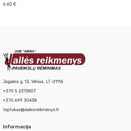
6,60
€
Jogailos g. 13, Vilnius, LT-01116
+370 5 2313807
+370 699 30438
teptukas@dailesreikmenys.lt
Informacija