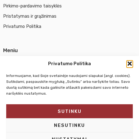
Pirkimo-pardavimo taisyklės
Pristatymas ir grąžinimas
Privatumo Politika
Meniu
Parduotuvė
Privatumo Politika
Apie UAB Abina
Informuojame, kad šioje svetainėje naudojami slapukai (angl. cookies).
Susisiekti su mumis
Sutikdami, paspauskite mygtuką „Sutinku“ arba naršykite toliau. Savo
duotą sutikimą bet kada galėsite atšaukti pakeisdami savo interneto
naršyklės nustatymus.
Pirm. - Penkt.
10:00 - 18:00
SUTINKU
Šeštadienį
10:00 - 14:00
Sekmadienį
NEDIRBAME
NESUTINKU