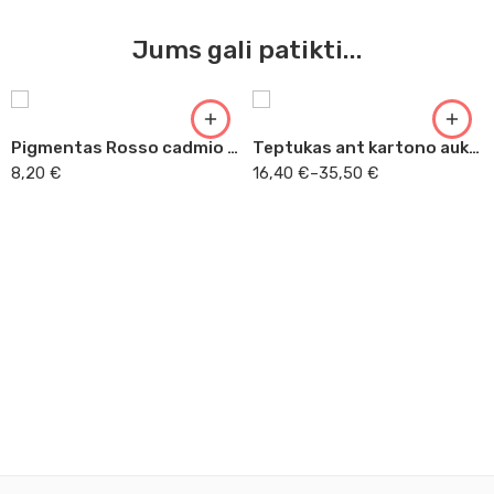
30 mm
Jums gali patikti...
40 mm
50 mm
60 mm
Pigmentas Rosso cadmio nr.2 10g Kr
Teptukas ant kartono auksavimui
70 mm
8,20
€
16,40
€
–
35,50
€
80 mm