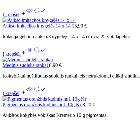
Į krepšelį
Aukso imitacijos knygelės 14 x 14
15,90
€
Imtacija geltono aukso.Knygelėje 14 x 14 cm yra 25 vnt. lapelių.
Į krepšelį
Medinis suolelis rankai
8,90
€
Kokybiškai nušlifuotas suolelis rankai,leis netrukdomai atlikti smulkia
Į krepšelį
Pigmentas oranžinis kadmis nr.1 10g Kr
8,20
€
Aukštos kokybės vokiškas Kremerio 10 g pigmentas.