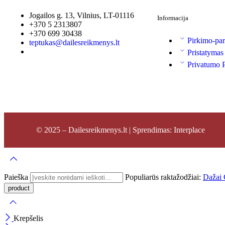
Jogailos g. 13, Vilnius, LT-01116
Informacija
+370 5 2313807
+370 699 30438
Pirkimo-par
teptukas@dailesreikmenys.lt
Pristatymas
Privatumo P
© 2025 – Dailesreikmenys.lt | Sprendimas: Interplace
Paieška
Populiarūs raktažodžiai:
Dažai
Krepšelis