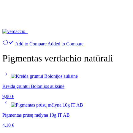
Add to Compare
Added to Compare
Pigmentas verdachio natūrali
Kreida gruntui Bolonijos auksinė
9,90
€
Pigmentas prūsų mėlyna 10g IT AB
4,10
€