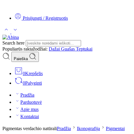
Tel:
+370 5 2313807
Mob:
+370 699 30438
El. Paštas:
teptukas@d
Prisijungti / Registruotis
Search here
Populiarūs raktažodžiai:
Dažai
Guašas
Teptukai
Paieška
0
Krepšelis
0
Palyginti
Pradžia
Parduotuvė
Apie mus
Kontaktai
Pigmentas verdachio natūrali
Pradžia
Ikonografija
Pigmentai