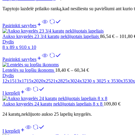
Tapytojo lazdelė prilaiko ranką,kad nesiliestu su paviršiumi ant kurio 
Pasirinkti savybes
Aukso knygelės 23 3/4 karatų neklijuotais lapeliais
86,54
€
–
101,80
Dydis
8 x 8
9 x 9
10 x 10
Pasirinkti savybes
Lentelės su lopšiu ikonoms
18,40
€
–
60,34
€
Dydis
12x15
13x17
15x20
20x25
21x28
25x30
24x32
30 x 30
25 x 35
30x35
30x
Į krepšelį
Aukso knygelės 24 karatų neklijuotais lapeliais 8 x 8
109,80
€
24 karatų,neklijuoto aukso 25 lapelių knygelės.
Į krepšelį