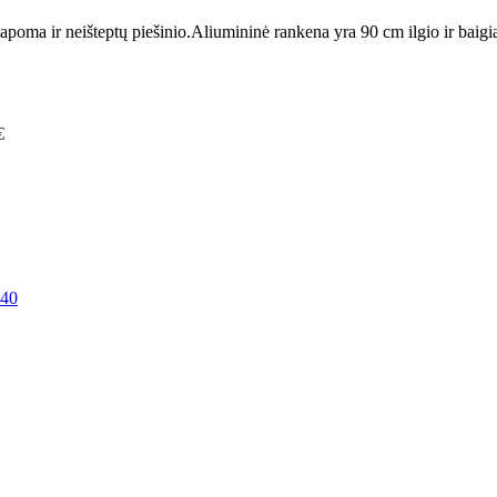
tapoma ir neišteptų piešinio.Aliumininė rankena yra 90 cm ilgio ir baigi
€
40