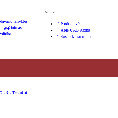
Meniu
davimo taisyklės
Parduotuvė
 ir grąžinimas
Apie UAB Abina
olitika
Susisiekti su mumis
Guašas
Teptukai