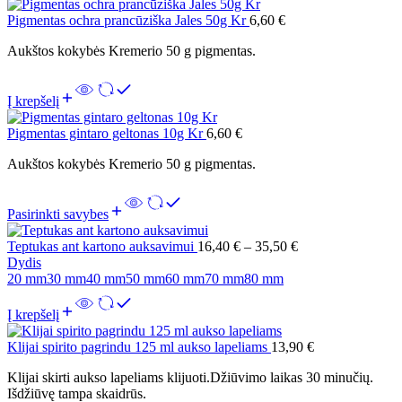
Pigmentas ochra prancūziška Jales 50g Kr
6,60
€
Aukštos kokybės Kremerio 50 g pigmentas.
Į krepšelį
Pigmentas gintaro geltonas 10g Kr
6,60
€
Aukštos kokybės Kremerio 50 g pigmentas.
Pasirinkti savybes
Teptukas ant kartono auksavimui
16,40
€
–
35,50
€
Dydis
20 mm
30 mm
40 mm
50 mm
60 mm
70 mm
80 mm
Į krepšelį
Klijai spirito pagrindu 125 ml aukso lapeliams
13,90
€
Klijai skirti aukso lapeliams klijuoti.Džiūvimo laikas 30 minučių.
Išdžiūvę tampa skaidrūs.