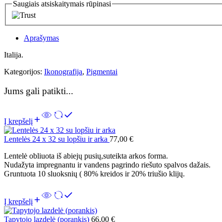
Saugiais atsiskaitymais rūpinasi
Aprašymas
Italija.
Kategorijos:
Ikonografija
,
Pigmentai
Jums gali patikti...
Į krepšelį
Lentelės 24 x 32 su lopšiu ir arka
77,00
€
Lentelė obliuota iš abiejų pusių,suteikta arkos forma.
Nudažyta impregnantu ir vandens pagrindo riešuto spalvos dažais.
Gruntuota 10 sluoksnių ( 80% kreidos ir 20% triušio klijų.
Į krepšelį
Tapytojo lazdelė (porankis)
66,00
€