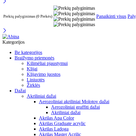
Panaikinti visus
Paly
Prekių palyginimas
(0 Prekės)
Kategorijos
Be kategorijos
Braižymo priemonės
Kilimėliai pjaustymui
Klijai
Klijavimo juostos
Liniuotės
Žirklės
Dažai
Akriliniai dažai
Aerozoliniai akriliniai Molotov dažai
Aerozoliniai graffiti dažai
Akriliniai dažai
Akrilas Apa Color
Akrilas Graduate acrylic
Akrilas Ladoga
Akrilas Master Acrilic