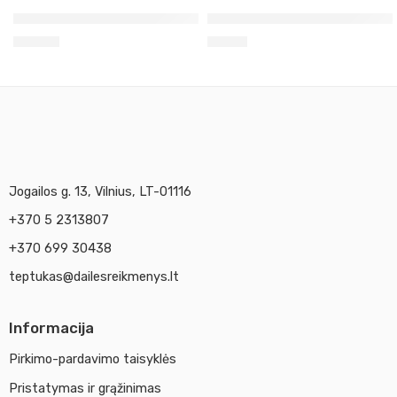
Pigmentas drakono kraujas 10g Kr
Pigmentas geltonas kadmis n
15,20
€
8,90
€
Jogailos g. 13, Vilnius, LT-01116
+370 5 2313807
+370 699 30438
teptukas@dailesreikmenys.lt
Informacija
Pirkimo-pardavimo taisyklės
Pristatymas ir grąžinimas