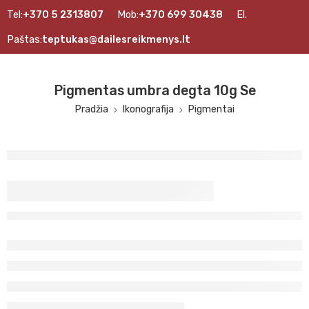
Tel:
+370 5 2313807
Mob:
+370 699 30438
El.
Paštas:
teptukas@dailesreikmenys.lt
Pigmentas umbra degta 10g Se
Pradžia
Ikonografija
Pigmentai